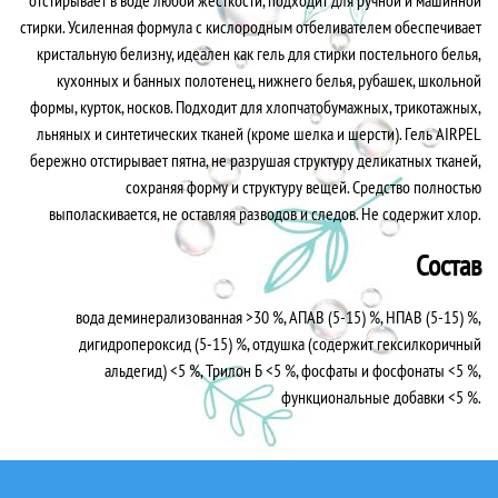
отстирывает в воде любой жесткости, подходит для ручной и машинной
стирки. Усиленная формула с кислородным отбеливателем обеспечивает
кристальную белизну, идеален как гель для стирки постельного белья,
кухонных и банных полотенец, нижнего белья, рубашек, школьной
формы, курток, носков. Подходит для хлопчатобумажных, трикотажных,
льняных и синтетических тканей (кроме шелка и шерсти). Гель AIRPEL
бережно отстирывает пятна, не разрушая структуру деликатных тканей,
сохраняя форму и структуру вещей. Средство полностью
выполаскивается, не оставляя разводов и следов. Не содержит хлор.
Состав
вода деминерализованная >30 %, АПАВ (5-15) %, НПАВ (5-15) %,
дигидропероксид (5-15) %, отдушка (содержит гексилкоричный
альдегид) <5 %, Трилон Б <5 %, фосфаты и фосфонаты <5 %,
функциональные добавки <5 %.